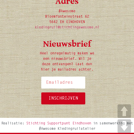
Adres
#Awesome
Bloemfonteinstraat 62
5642 EH EINDHOVEN
kledingruil@stichtingawesome.nl
Nieuwsbrief
Heel onregelmatig maken we
een nieuwsbrief. Wil je
deze ontvangen? Laat dan
hier je mailadres achter.
INSCHRIJVEN
Realisatie:
Stichting Supportpunt Eindhoven
in samenwerking met
#Awesome Kledingruilatelier