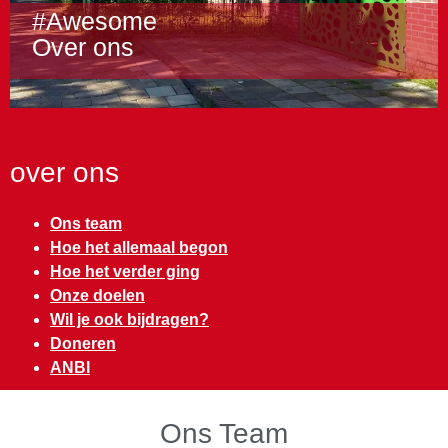
#Awesome
Over ons
over ons
Ons team
Hoe het allemaal begon
Hoe het verder ging
Onze doelen
Wil je ook bijdragen?
Doneren
ANBI
Ons Team